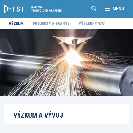
MENU
VÝZKUM
PROJEKTY A GRANTY
VÝSLEDKY VAV
VÝZKUM A VÝVOJ