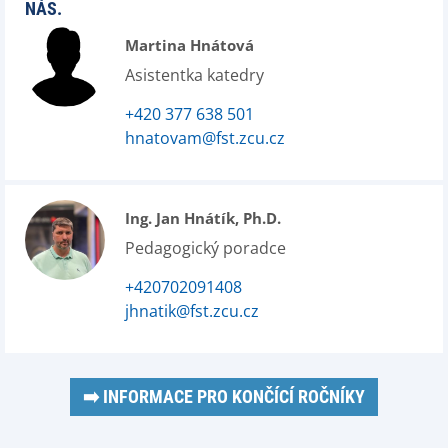
NÁS.
Martina Hnátová
Asistentka katedry
+420 377 638 501
hnatovam@fst.zcu.cz
Ing. Jan Hnátík, Ph.D.
Pedagogický poradce
+420702091408
jhnatik@fst.zcu.cz
➡️ INFORMACE PRO KONČÍCÍ ROČNÍKY